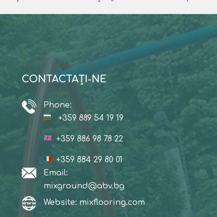
CONTACTAŢI-NE
Phone:
+359 889 54 19 19
+359 886 98 78 22
+359 884 29 80 01
Email:
mixground@abv.bg
Website: mixflooring.com