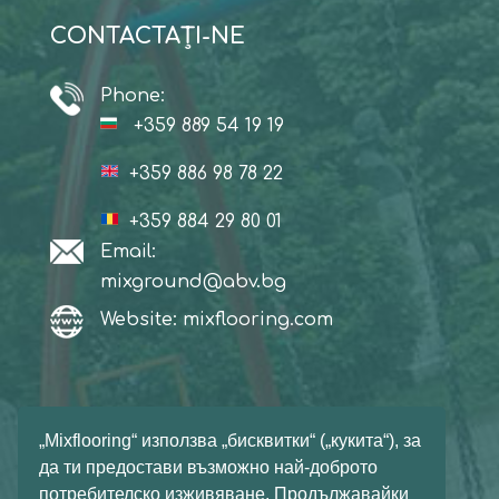
CONTACTAŢI-NE
Phone:
+359 889 54 19 19
+359 886 98 78 22
+359 884 29 80 01
Email:
mixground@abv.bg
Website: mixflooring.com
FACEBOOK
„Mixflooring“ използва „бисквитки“ („кукита“), за
да ти предостави възможно най-доброто
потребителско изживяване. Продължавайки