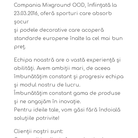
Compania Mixground OOD, înființată la
23.03.2016, oferă sporturi care absorb
șocur
și podele decorative care acoperă
standarde europene înalte la cel mai bun
preț.
Echipa noastră are o vastă experiență și
abilități. Avem ambiții mari, de aceea
îmbunătățim constant și progresiv echipa
și modul nostru de lucru.
Îmbunătățim constant gama de produse
și ne angajăm în inovație.
Pentru ideile tale, vom găsi fără îndoială
soluțiile potrivite!
Clienții noștri sunt: